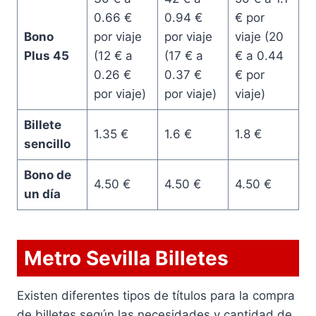
0.66 €
0.94 €
€ por
Bono
por viaje
por viaje
viaje (20
Plus 45
(12 € a
(17 € a
€ a 0.44
0.26 €
0.37 €
€ por
por viaje)
por viaje)
viaje)
Billete
1.35 €
1.6 €
1.8 €
sencillo
Bono de
4.50 €
4.50 €
4.50 €
un día
Metro Sevilla Billetes
Existen diferentes tipos de títulos para la compra
de billetes según las necesidades y cantidad de